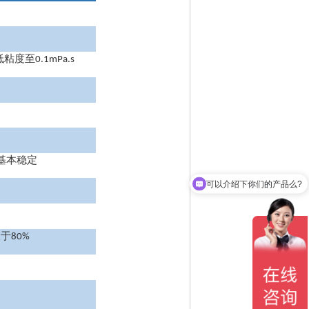
低粘度至
0.1mPa.s
基本稳定
可以介绍下你们的产品么?
大于
80%