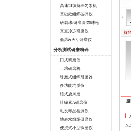
高速组织捣碎匀浆机
基础款组织破碎仪
<
研磨珠/研磨管/加珠枪
真空冷冻研磨仪
旋转
低温&灭活研磨仪
分析测试研磨粉碎
臼式研磨仪
土壤研磨机
珠磨式组织研磨器
多功能均质仪
锤式旋风磨
旋
叶绿素A研磨仪
毛发毒品检测仪
地表水组织研磨仪
N
便携式小型珠磨仪