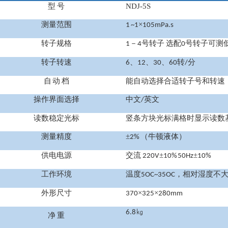
型 号
NDJ-5S
测量范围
×
1 ~1
105mPa.s
转子规格
－
号转子 选配
号转子可测
1
4
0
转子转速
、
、
、
转
分
6
12
30
60
/
自 动 档
能自动选择合适转子号和转速
操作界面选择
中文
英文
/
读数稳定光标
竖条方块光标满格时显示读数
测量精度
±
（牛顿液体）
2%
供电电源
交流
±
±
220V
10% 50Hz
10%
工作环境
温度
，相对湿度不
5OC~35OC
外形尺寸
×
×
370
325
280mm
㎏
6.8
净 重