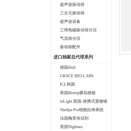
超声波振动筛
三次元振动筛
超声波设备
三维电磁振动筛分仪
气流筛分仪
振动筛配件
真空离心浓缩仪(溶剂蒸发工作
进口独家总代理系列
站) JX-ZLN-BN
德国ibidi
GRACE BIO-LABS
ICL韩国
美国Biorep胰岛移植
ioLight 英国-便携式显微镜
Shellpa Pro细胞拉伸系统
单细胞悬液制备仪 JX-DLDXB-
法国梅里埃试剂
12
美国Nightsea