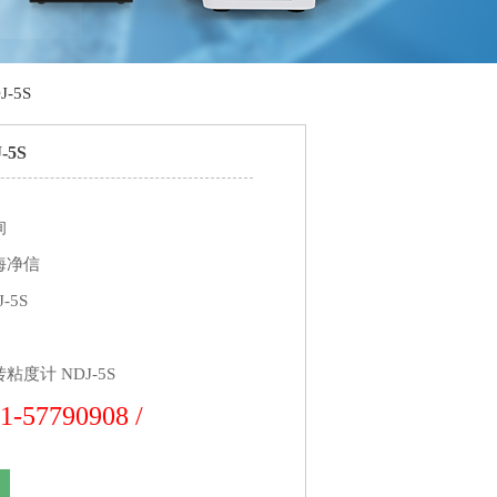
-5S
-5S
询
海净信
-5S
粘度计 NDJ-5S
1-57790908 /