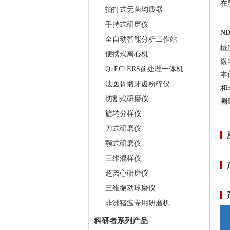
在
拍打式无菌均质器
手持式研磨仪
N
全自动智能分析工作站
概
便携式离心机
微
QuEChERS前处理一体机
本
法医骨骼牙齿粉碎仪
和
切割式研磨仪
测
旋转分样仪
刀式研磨仪
颚式研磨仪
三维混样仪
超离心研磨仪
三维振动球磨仪
非洲猪瘟专用研磨机
科研者系列产品