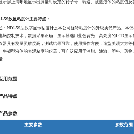
显示屏上清晰地显示出测量时设定的转子号、转速、被测液体的粘度值及
DJ-5S数显粘度计主要特点：
述：NDJ-5S型数字显示粘度计是本公司旋转粘度计的升级换代产品。本
电脑控制技术，数据采集正确；显示器选用蓝色背光、高亮度的LCD显示
仪器具有测量灵敏度高，测试结果可靠，使用操作方便，造型美观大方等
非牛顿型液体的表观粘度的仪器，可广泛应用于油脂、油漆、塑料、药物
量
应用范围
产品特点
产品参数
主要参数
参数范围