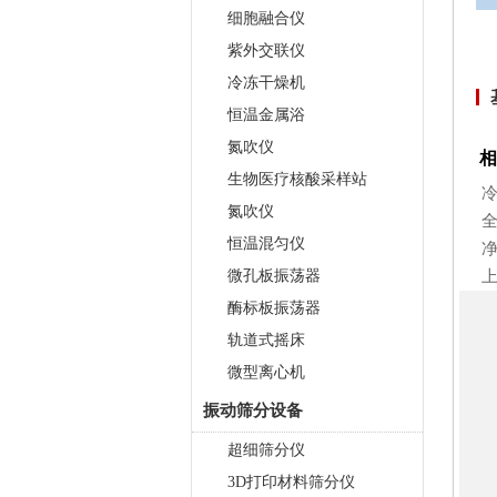
细胞融合仪
紫外交联仪
冷冻干燥机
恒温金属浴
氮吹仪
相
生物医疗核酸采样站
氮吹仪
恒温混匀仪
微孔板振荡器
上
酶标板振荡器
轨道式摇床
微型离心机
振动筛分设备
超细筛分仪
触屏款真空离心浓缩仪 JX-
3D打印材料筛分仪
ZLN-AL