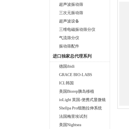
触屏款真空离心浓缩仪 JX-
超声波振动筛
ZLN-AL
三次元振动筛
超声波设备
三维电磁振动筛分仪
气流筛分仪
振动筛配件
进口独家总代理系列
真空离心浓缩仪(溶剂蒸发工作
站) JX-ZLN-BN
德国ibidi
GRACE BIO-LABS
ICL韩国
美国Biorep胰岛移植
ioLight 英国-便携式显微镜
Shellpa Pro细胞拉伸系统
法国梅里埃试剂
单细胞悬液制备仪 JX-DLDXB-
美国Nightsea
12