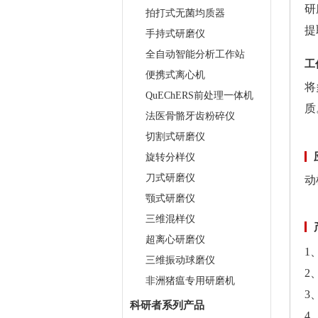
研
拍打式无菌均质器
提
手持式研磨仪
全自动智能分析工作站
工
便携式离心机
将
QuEChERS前处理一体机
质
法医骨骼牙齿粉碎仪
切割式研磨仪
旋转分样仪
刀式研磨仪
动
颚式研磨仪
三维混样仪
超离心研磨仪
1
三维振动球磨仪
2
非洲猪瘟专用研磨机
3
科研者系列产品
4