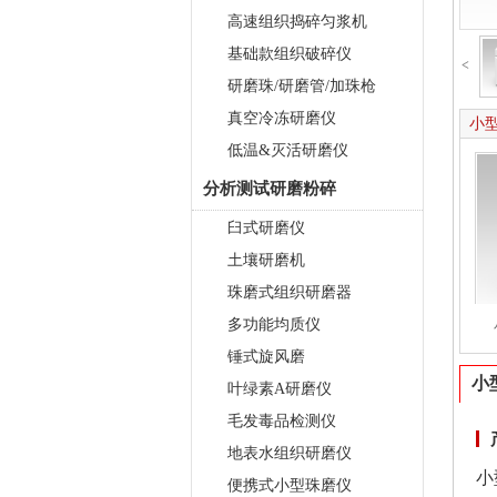
高速组织捣碎匀浆机
基础款组织破碎仪
<
研磨珠/研磨管/加珠枪
真空冷冻研磨仪
小型
低温&灭活研磨仪
分析测试研磨粉碎
臼式研磨仪
土壤研磨机
珠磨式组织研磨器
多功能均质仪
锤式旋风磨
小
叶绿素A研磨仪
毛发毒品检测仪
地表水组织研磨仪
小
便携式小型珠磨仪