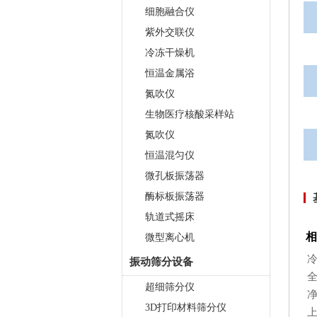
细胞融合仪
紫外交联仪
冷冻干燥机
恒温金属浴
氮吹仪
生物医疗核酸采样站
氮吹仪
恒温混匀仪
微孔板振荡器
酶标板振荡器
轨道式摇床
相
微型离心机
振动筛分设备
超细筛分仪
3D打印材料筛分仪
上