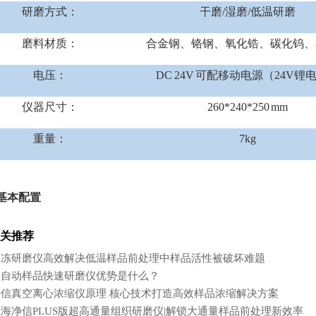
研磨方式：
干磨/湿磨/低温研磨
磨料材质：
合金钢、铬钢、氧化锆、碳化钨、
电压：
DC 24V 可配移动电源（24V锂
仪器尺寸：
260*240*250 mm
重量：
7kg
基本配置
关推荐
冷冻研磨仪高效解决低温样品前处理中样品活性被破坏难题
全自动样品快速研磨仪优势是什么？
净信真空离心浓缩仪原理 核心技术打造高效样品浓缩解决方案
海净信PLUS版超高通量组织研磨仪|解锁大通量样品前处理新效率