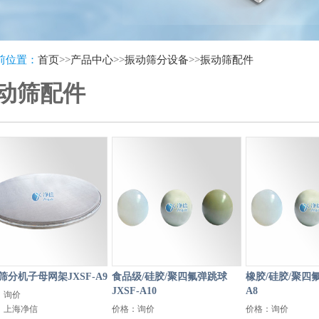
前位置：
首页
>>
产品中心
>>
振动筛分设备
>>
振动筛配件
动筛配件
筛分机子母网架JXSF-A9
食品级/硅胶/聚四氟弹跳球
橡胶/硅胶/聚四氟
JXSF-A10
A8
：询价
：上海净信
价格：询价
价格：询价