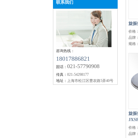
联系我们
单细胞悬液制备仪 JX-DLDXB-
12
旋振
价格
品牌
规格
咨询热线：
18017886821
021-57790908
固话：
传真：
021-54298177
单细胞悬液制备仪 JX-DLDXB-
8
地址：
上海市松江区曹农路5弄40号
旋振
JXS
价格
品牌