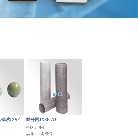
弹球JXSF-
筛分网JXSF-A2
价格：询价
品牌：上海净信