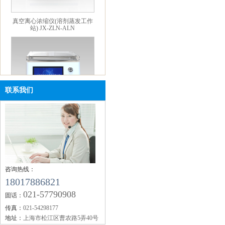
真空离心浓缩仪(溶剂蒸发工作
站) JX-ZLN-ALN
联系我们
迷你款真空离心浓缩仪 JX-
ZLN-M
咨询热线：
18017886821
021-57790908
固话：
传真：
021-54298177
地址：
上海市松江区曹农路5弄40号