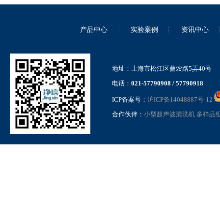
真空离心浓缩仪内置泵迷你款
JX-ZLN-DM
产品中心
实验案例
资讯中心
地址：上海市松江区曹农路5弄40号
电话：
021-57790908 / 57790918
ICP备案号：
沪ICP备14048887号-12
内置隔膜泵款真空离心浓缩仪
JX-ZLN-D
合作伙伴：
小型超声波清洗机
多样品
耐酸碱真空离心浓缩仪 JX-
ZLN-E