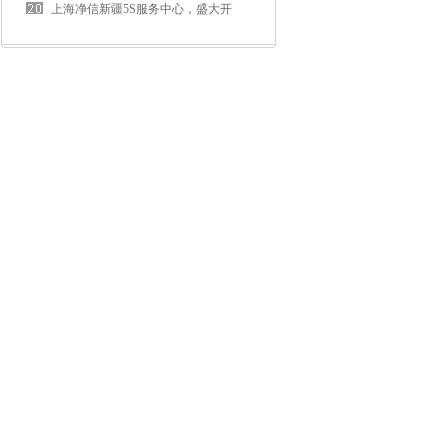
进展”
选型指南
上海净信新疆5S服务中心，盛大开
业！！