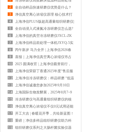
冷冻研磨仪高效解决低温样品前处理
中样品活性被破坏难题
全自动样品快速研磨仪优势是什么？
净信真空离心浓缩仪原理 核心技术打
造高效样品浓缩解决方案
上海净信PLUS版超高通量组织研磨仪|
解锁大通量样品前处理新效率
全自动浸入式液氮冷冻研磨仪怎么选?
上海净信这款解锁高效研磨新体验
上海净信的真空冷冻研磨仪JXCL-ZK
更适合研磨胶原蛋白？
上海净信样品前处理一体机JXYQ-5实
验室多功能样本处理设备
丙午新岁 马力全开 | 上海净信2026春
节放假通知
喜报｜上海净信真空离心浓缩仪市占
13.75% 稳居全国第二
2025 圆满收官 | 上海净信载誉前行，
以技术创新谱写国产仪器硬实力
上海净信荣获丁香通2025年度“售后服
务十佳品牌奖”以服务铸就信赖！
上海净信冷冻研磨仪：样品研磨 “低温
守护”，保障分析物完整性
上海净信诚邀您参加2025年9月10日
~12日，第二十一届北京分析测试学术
上海国际生物发酵展，2025年8月7~9
报告会暨展览会
日上海净信诚邀您的莅临！
冷冻研磨仪与高通量组织研磨仪的核
心差异对比
净信真空离心浓缩仪不仅0元试用还能
领300元现金大奖？
开工大吉 | 春暖花开季，共绘新蓝图！
重磅｜净信多样品组织研磨仪助力科
学家获得2024年度中国生命科学十大
组织研磨仪系列之大肠杆菌实验仪器