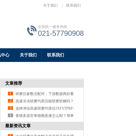
关于我们
|
联系我们
全国统一服务热线
021-57790908
讯中心
关于我们
联系我们
文章推荐
研磨仪参数没配对，下游数据再好看
也白搭
高速冷冻研磨均质仪能研磨软糖吗？
实操实验告诉你答案
选择净信高速研磨均质仪JXFSTPRP-
192的理由之玉米种子研磨实验分享
香猪多器官单细胞悬液怎么制？用单
细胞悬液制备仪
最新资讯文章