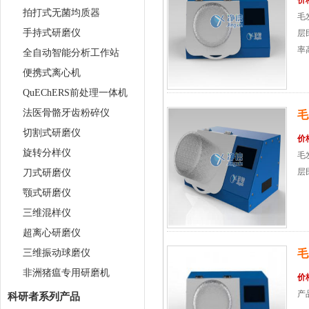
价
拍打式无菌均质器
毛
手持式研磨仪
层
率高
全自动智能分析工作站
便携式离心机
QuEChERS前处理一体机
法医骨骼牙齿粉碎仪
毛
切割式研磨仪
价
旋转分样仪
毛
层
刀式研磨仪
颚式研磨仪
三维混样仪
超离心研磨仪
三维振动球磨仪
毛
非洲猪瘟专用研磨机
价
产
科研者系列产品