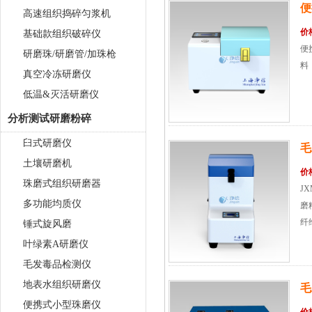
便
高速组织捣碎匀浆机
价
基础款组织破碎仪
便
研磨珠/研磨管/加珠枪
料
真空冷冻研磨仪
低温&灭活研磨仪
分析测试研磨粉碎
臼式研磨仪
毛
土壤研磨机
价
珠磨式组织研磨器
J
多功能均质仪
磨
纤
锤式旋风磨
叶绿素A研磨仪
毛发毒品检测仪
地表水组织研磨仪
毛
便携式小型珠磨仪