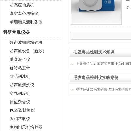
一
超高压均质机
提..
真空离心浓缩仪
单细胞悬液制备仪
科研常规仪器
超声波细胞粉碎机
超声波设备（新款）
毛发毒品检测技术知识
垂直混合仪
上海净信助力国家禁毒事业|为中国
旋转粘度计
雪花制冰机
毛发毒品检测仪实验案例
超声波清洗仪
净信便捷式毛发研磨仪对毛发研磨实
空气制冷机
坑指南
原位杂交仪
PCR仪/封膜仪
固相萃取仪
生物指示剂培养器