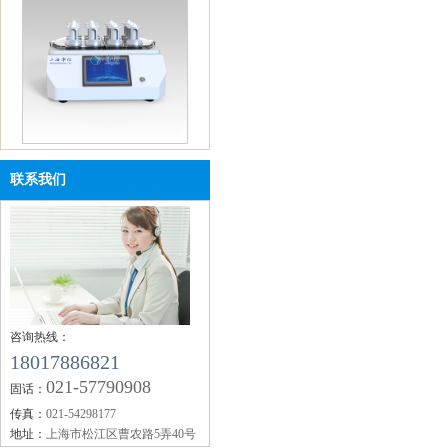
单细胞悬液制备仪 JX-DLDXB-
12
联系我们
咨询热线：
单细胞悬液制备仪 JX-DLDXB-
18017886821
8
021-57790908
固话：
传真：
021-54298177
地址：
上海市松江区曹农路5弄40号