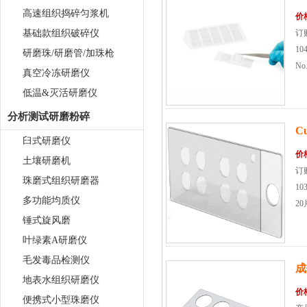
高速组织捣碎匀浆机
价
基础款组织破碎仪
订购
1
研磨珠/研磨管/加珠枪
No
真空冷冻研磨仪
低温&灭活研磨仪
分析测试研磨粉碎
C
臼式研磨仪
价
土壤研磨机
订购
珠磨式组织研磨器
10
多功能均质仪
20
锤式旋风磨
叶绿素A研磨仪
毛发毒品检测仪
成
地表水组织研磨仪
价
便携式小型珠磨仪