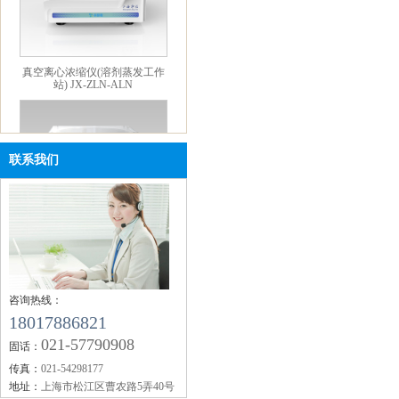
真空离心浓缩仪(溶剂蒸发工作
站) JX-ZLN-ALN
联系我们
迷你款真空离心浓缩仪 JX-
ZLN-M
咨询热线：
18017886821
021-57790908
固话：
传真：
021-54298177
地址：
上海市松江区曹农路5弄40号