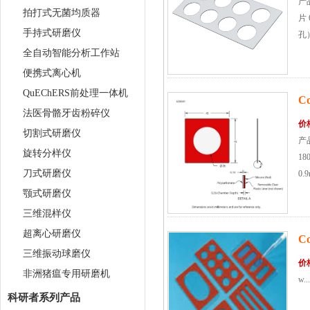
产品
拍打式无菌均质器
片 
手持式研磨仪
孔）
全自动智能分析工作站
便携式离心机
QuEChERS前处理一体机
C
法医骨骼牙齿粉碎仪
价
切割式研磨仪
产品
旋转分样仪
18
刀式研磨仪
0.
颚式研磨仪
三维混样仪
超离心研磨仪
C
三维振动球磨仪
价
非洲猪瘟专用研磨机
w...
科研者系列产品