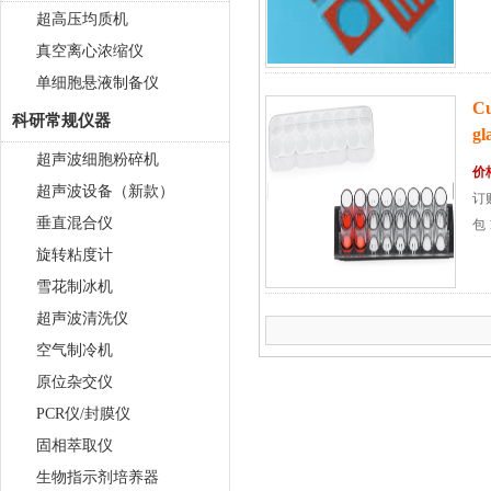
超高压均质机
真空离心浓缩仪
单细胞悬液制备仪
C
科研常规仪器
gl
超声波细胞粉碎机
价
超声波设备（新款）
订购
垂直混合仪
包 
用
旋转粘度计
雪花制冰机
超声波清洗仪
空气制冷机
原位杂交仪
PCR仪/封膜仪
固相萃取仪
生物指示剂培养器