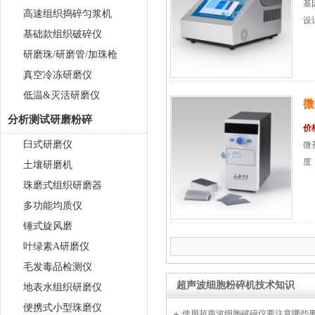
基
高速组织捣碎匀浆机
设
基础款组织破碎仪
研磨珠/研磨管/加珠枪
真空冷冻研磨仪
低温&灭活研磨仪
微
分析测试研磨粉碎
价
臼式研磨仪
微
度
土壤研磨机
珠磨式组织研磨器
多功能均质仪
锤式旋风磨
叶绿素A研磨仪
毛发毒品检测仪
超声波细胞粉碎机技术知识
地表水组织研磨仪
便携式小型珠磨仪
使用超声波细胞破碎仪要注意哪些