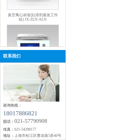
真空离心浓缩仪(溶剂蒸发工作
站) JX-ZLN-ALN
联系我们
迷你款真空离心浓缩仪 JX-
ZLN-M
咨询热线：
18017886821
021-57790908
固话：
传真：
021-54298177
地址：
上海市松江区曹农路5弄40号