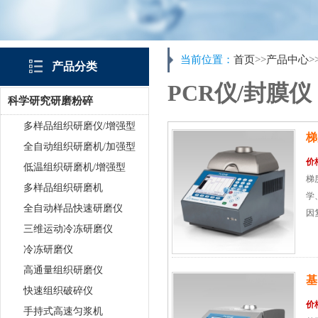
当前位置：
首页
>>
产品中心
>
产品分类
PCR仪/封膜仪
科学研究研磨粉碎
多样品组织研磨仪/增强型
梯
全自动组织研磨机/加强型
价
低温组织研磨机/增强型
梯
多样品组织研磨机
学
全自动样品快速研磨仪
因复
三维运动冷冻研磨仪
冷冻研磨仪
高通量组织研磨仪
基
快速组织破碎仪
价
手持式高速匀浆机