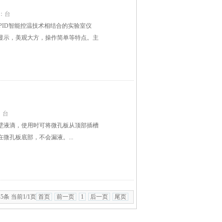
：台
和PID智能控温技术相结合的实验室仪
显示，美观大方，操作简单等特点。主
：台
壁液滴，使用时可将微孔板从顶部插槽
微孔板底部，不会漏液。...
5条 当前1/1页
首页
前一页
1
后一页
尾页