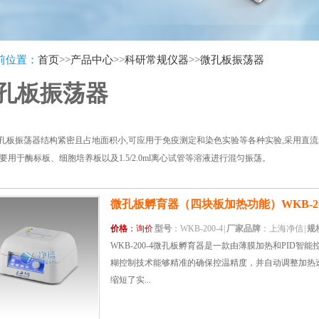
前位置：
首页
>>
产品中心
>>
科研常规仪器
>>
微孔板振荡器
孔板振荡器
孔板振荡器结构紧密且占地面积小,可应用于免疫测定和染色实验等各种实验,采用直
主要用于酶标板、细胞培养板以及1.5/2.0ml离心试管等溶液进行混匀振荡。
微孔板孵育器（四块板加热功能）WKB-20
价格
：询价
型号
：WKB-200-4
|
厂家品牌
：上海净信
|
规
WKB-200-4微孔板孵育器是一款由薄膜加热和PID智
糊控制技术能够精准的确保控温精度，并自动调整加热速率
缩短了实...