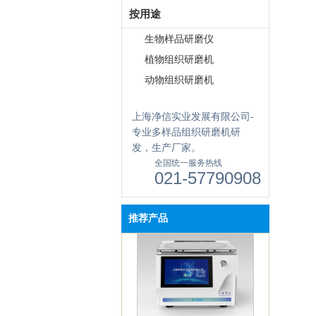
按用途
生物样品研磨仪
植物组织研磨机
动物组织研磨机
上海净信实业发展有限公司-
专业多样品组织研磨机研
发，生产厂家。
全国统一服务热线
021-57790908
真空离心浓缩仪(按键款) JX-
ZLN-A
推荐产品