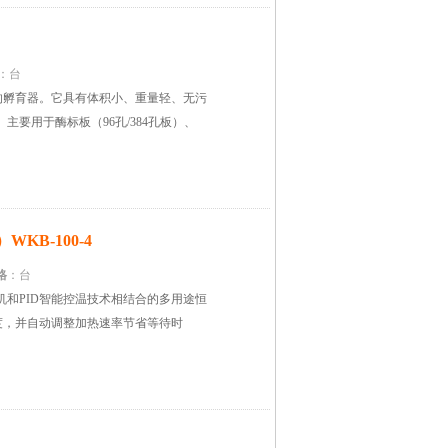
：台
的孵育器。它具有体积小、重量轻、无污
主要用于酶标板（96孔/384孔板）、
B-100-4
格
：台
电机和PID智能控温技术相结合的多用途恒
度，并自动调整加热速率节省等待时