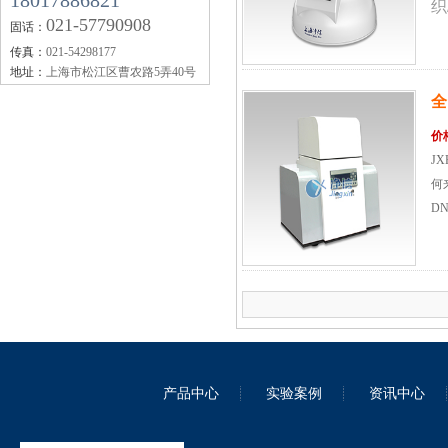
18017886821
织
021-57790908
固话：
和
传真：
021-54298177
地址：
上海市松江区曹农路5弄40号
全
价
便携式研磨仪 JXMF-06
J
何
D
高压均质机 GSL-1.5Pro
产品中心
实验案例
资讯中心