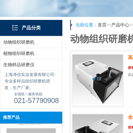
当前位置：
首页
>>
产品中心
>
产品分类
动物组织研磨
动物组织研磨机
触屏款真空离心浓缩仪 JX-
植物组织研磨机
ZLN-AL
高
生物样品研磨仪
价
上海净信实业发展有限公司-
高通
专业多样品组织研磨机研
发，生产厂家。
全国统一服务热线
021-57790908
真空离心浓缩仪(溶剂蒸发工作
全
推荐产品
站) JX-ZLN-BN
价