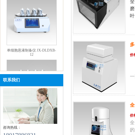
全
磨
叶
多
单细胞悬液制备仪 JX-DLDXB-
12
价
一
联系我们
全
单细胞悬液制备仪 JX-DLDXB-
价
8
全
咨询热线：
的