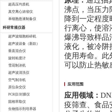
通过抽
原理：
超高压均质机
沸点，当压力
真空离心浓缩仪
降到一定程度
单细胞悬液制备仪
行离心，使溶
科研常规仪器
爆沸导致样品
超声波细胞粉碎机
超声波设备（新款）
液化，被冷阱
垂直混合仪
使用寿命。此
旋转粘度计
可以防止热敏
雪花制冰机
超声波清洗仪
空气制冷机
应用范围
原位杂交仪
D
应用领域：
PCR仪/封膜仪
固相萃取仪
疫筛查、食品
生物指示剂培养器