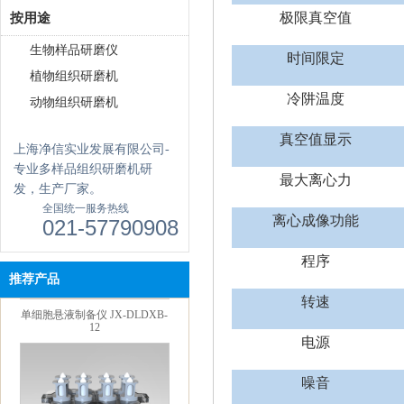
极限真空值
按用途
生物样品研磨仪
时间限定
植物组织研磨机
真空离心浓缩仪(溶剂蒸发工作
站) JX-ZLN-BN
冷阱温度
动物组织研磨机
真空值显示
上海净信实业发展有限公司-
专业多样品组织研磨机研
最大离心力
发，生产厂家。
全国统一服务热线
离心成像功能
021-57790908
程序
单细胞悬液制备仪 JX-DLDXB-
推荐产品
12
转速
电源
噪音