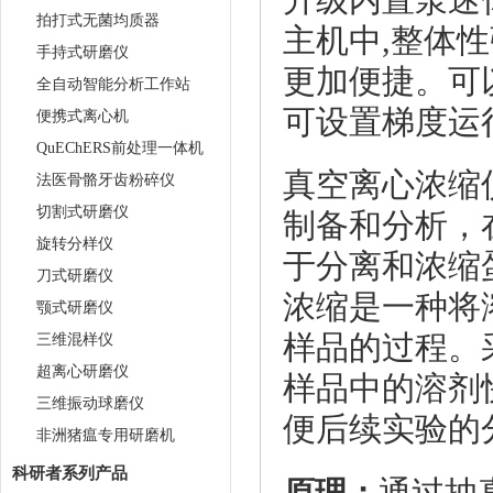
升级内置泵迷
拍打式无菌均质器
主机中,整体
手持式研磨仪
更加便捷。可以
全自动智能分析工作站
可设置梯度运
便携式离心机
QuEChERS前处理一体机
真空离心浓缩
法医骨骼牙齿粉碎仪
切割式研磨仪
制备和分析，
旋转分样仪
于分离和浓缩
刀式研磨仪
浓缩是一种将
颚式研磨仪
样品的过程。
三维混样仪
超离心研磨仪
样品中的溶剂
三维振动球磨仪
便后续实验的
非洲猪瘟专用研磨机
科研者系列产品