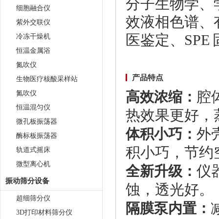
分子生物学、
细胞融合仪
效液相色谱、
紫外交联仪
医鉴定、SPE
冷冻干燥机
恒温金属浴
氮吹仪
产品特点
生物医疗核酸采样站
腔
氮吹仪
高效浓缩：
恒温混匀仪
热效果更好，
微孔板振荡器
外
体积小巧：
酶标板振荡器
积小巧，节约
轨道式摇床
微型离心机
仪
全新升级：
振动筛分设备
蚀，透光好。
超细筛分仪
隔膜泵内置：
3D打印材料筛分仪