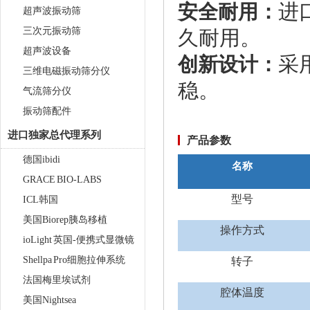
进
安全耐用：
超声波振动筛
三次元振动筛
久耐用。
超声波设备
采
创新设计：
三维电磁振动筛分仪
稳。
气流筛分仪
振动筛配件
进口独家总代理系列
产品参数
德国ibidi
名称
GRACE BIO-LABS
型号
ICL韩国
美国Biorep胰岛移植
触屏款真空离心浓缩仪 JX-
操作方式
ZLN-AL
ioLight 英国-便携式显微镜
Shellpa Pro细胞拉伸系统
转子
法国梅里埃试剂
腔体温度
美国Nightsea