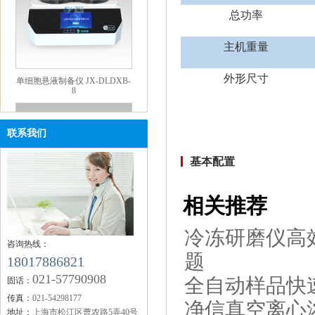
总功率
主机重量
单细胞悬液制备仪 JX-DLDXB-
8
外形尺寸
联系我们
基本配置
相关推荐
便携式研磨仪 JXMF-06
冷冻研磨仪高
咨询热线：
题
18017886821
021-57790908
全自动样品快
固话：
传真：
021-54298177
净信真空离心
地址：
上海市松江区曹农路5弄40号