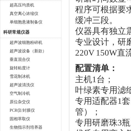
超高压均质机
程序可根据要
真空离心浓缩仪
缓冲三段。
单细胞悬液制备仪
仪器具有独立
科研常规仪器
专业设计，研
超声波细胞粉碎机
220V 150
超声波设备（新款）
垂直混合仪
配置清单：
旋转粘度计
雪花制冰机
主机1台；
超声波清洗仪
叶绿素专用滤纸
空气制冷机
专用适配器1套
原位杂交仪
管）；
PCR仪/封膜仪
固相萃取仪
专用研磨珠3瓶
生物指示剂培养器