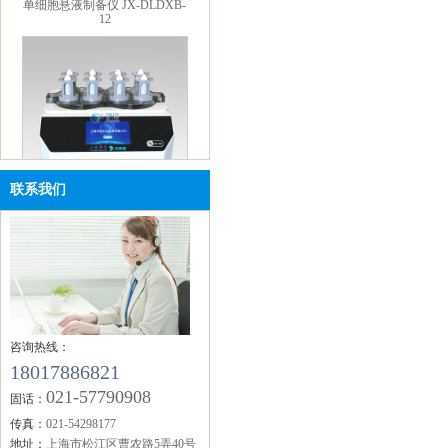
单细胞悬液制备仪 JX-DLDXB-
联系我们
8
咨询热线：
18017886821
便携式研磨仪 JXMF-06
021-57790908
固话：
传真：
021-54298177
地址：
上海市松江区曹农路5弄40号