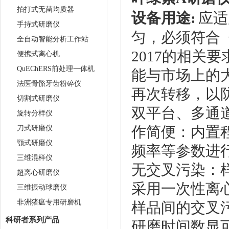
拍打式无菌均质器
设备用途:
应适
手持式研磨仪
匀，必须符合《
全自动智能分析工作站
2017的相关
便携式离心机
QuEChERS前处理一体机
能与市场上的
法医骨骼牙齿粉碎仪
再次转移，以
切割式研磨仪
双平台、多通
旋转分样仪
刀式研磨仪
作简便：内置
颚式研磨仪
频率等参数进
三维混样仪
无交叉污染：
超离心研磨仪
采用一次性离
三维振动球磨仪
非洲猪瘟专用研磨机
样品间的交叉
科研者系列产品
研磨时间数显可