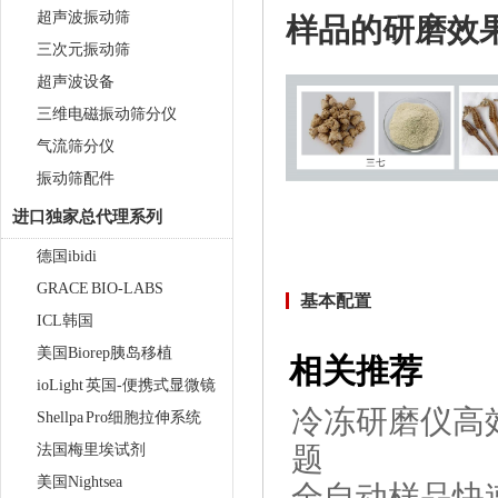
超声波振动筛
样品的研磨效
三次元振动筛
超声波设备
三维电磁振动筛分仪
气流筛分仪
振动筛配件
进口独家总代理系列
德国ibidi
触屏款真空离心浓缩仪 JX-
ZLN-AL
GRACE BIO-LABS
基本配置
ICL韩国
美国Biorep胰岛移植
相关推荐
ioLight 英国-便携式显微镜
冷冻研磨仪高
Shellpa Pro细胞拉伸系统
法国梅里埃试剂
题
美国Nightsea
全自动样品快