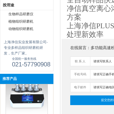
真空离心浓缩仪(溶剂蒸发工作
按用途
站) JX-ZLN-BN
净信真空离心
生物样品研磨仪
方案
植物组织研磨机
上海净信PLU
动物组织研磨机
处理新效率
上海净信实业发展有限公司-
在线留言：多功能高速粉碎
专业多样品组织研磨机研
发，生产厂家。
单细胞悬液制备仪 JX-DLDXB-
全国统一服务热线
12
联 系 人
021-57790908
手机号码
推荐产品
电子邮件
单细胞悬液制备仪 JX-DLDXB-