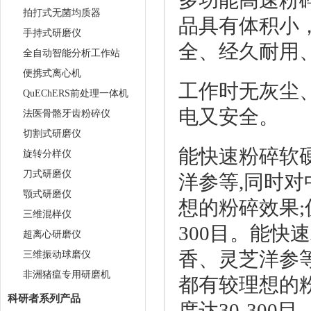
多功能高速粉
拍打式无菌均质器
品具有体积小
手持式研磨仪
全、经久耐用
全自动智能分析工作站
便携式离心机
工作时无灰尘
QuEChERS前处理一体机
电又安全。
法医骨骼牙齿粉碎仪
切割式研磨仪
能快速粉碎软
旋转分样仪
刀式研磨仪
洋参等,同时
颚式研磨仪
想的粉碎效果;仅
三维混样仪
300目。能快
超离心研磨仪
香、灵芝洋参
三维振动球磨仪
非洲猪瘟专用研磨机
都有较理想的粉
科研者系列产品
度达30-300目