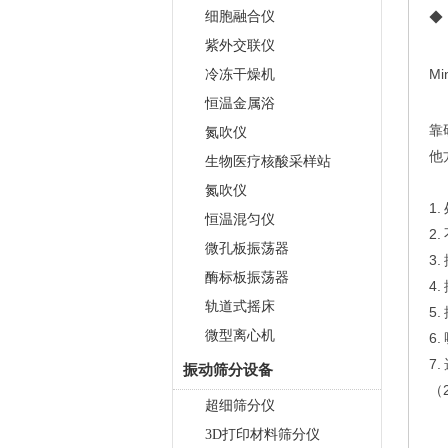
细胞融合仪
◆
紫外交联仪
Mi
冷冻干燥机
恒温金属浴
靠
氮吹仪
他
生物医疗核酸采样站
氮吹仪
1
恒温混匀仪
2
微孔板振荡器
3.
酶标板振荡器
4
轨道式摇床
5
微型离心机
6.
7
振动筛分设备
（
超细筛分仪
3D打印材料筛分仪