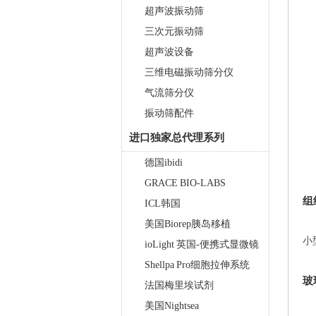
超声波振动筛
三次元振动筛
超声波设备
三维电磁振动筛分仪
气流筛分仪
振动筛配件
进口独家总代理系列
德国ibidi
GRACE BIO-LABS
组
ICL韩国
美国Biorep胰岛移植
小
ioLight 英国-便携式显微镜
Shellpa Pro细胞拉伸系统
玻
法国梅里埃试剂
美国Nightsea