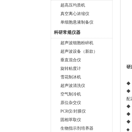
超高压均质机
真空离心浓缩仪
单细胞悬液制备仪
科研常规仪器
超声波细胞粉碎机
超声波设备（新款）
垂直混合仪
研
旋转粘度计
雪花制冰机
◆
超声波清洗仪
◆
空气制冷机
配
原位杂交仪
◆
PCR仪/封膜仪
◆
固相萃取仪
◆
生物指示剂培养器
◆ 