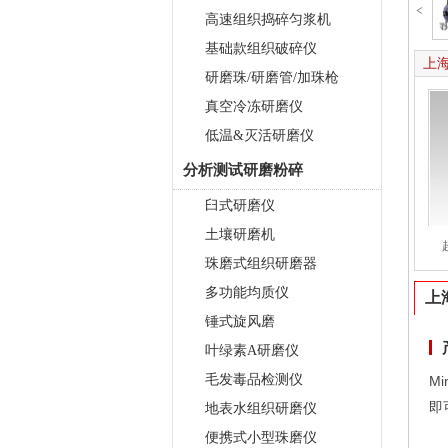
<
高速组织捣碎匀浆机
基础款组织破碎仪
上海
研磨珠/研磨管/加珠枪
真空冷冻研磨仪
低温&灭活研磨仪
分析测试研磨粉碎
臼式研磨仪
土壤研磨机
珠磨式组织研磨器
多功能均质仪
上
锤式旋风磨
叶绿素A研磨仪
毛发毒品检测仪
M
即
地表水组织研磨仪
便携式小型珠磨仪