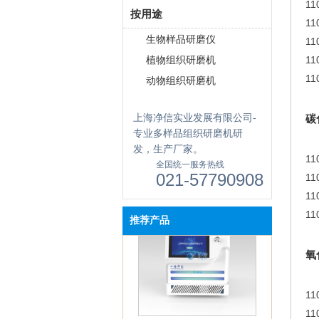
11
按用途
11
生物样品研磨仪
11
11
植物组织研磨机
11
动物组织研磨机
上海净信实业发展有限公司-
碳
专业多样品组织研磨机研
触屏款真空离心浓缩仪 JX-
ZLN-AL
发，生产厂家。
11
全国统一服务热线
021-57790908
11
11
11
推荐产品
氧
真空离心浓缩仪(溶剂蒸发工作
11
站) JX-ZLN-BN
11