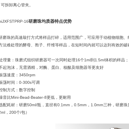
 可拆卸离心管夹。
研磨珠均质器特点优势
niJXFSTPRP-16
研磨珠的高速敲打方式将样品打碎，适用范围广，可应用于动植物细胞、
方法难处理的酵母、孢子、纤维等样品，在短时间内就可以达到有效的破
. 处理量：珠磨式组织研磨器可一次同时处理16个1ml到1.5ml体积的样品
. 不起泡沫，无需酒精，对酶、蛋白、核酸及细胞器等更友好
 振荡速度：3450rpm
. 振荡时间：0-300s可调
. 控制方式：数字控制
 噪音比Mini-Bead-Beater-8更低，更耐用
. 选配耗材：研磨50ml/瓶，直径有0.1mm，0.5mm，1.0mm三种，
2ml，200个/包）