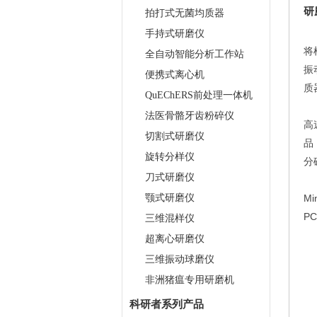
研
拍打式无菌均质器
手持式研磨仪
将
全自动智能分析工作站
振
便携式离心机
质
QuEChERS前处理一体机
法医骨骼牙齿粉碎仪
高
切割式研磨仪
品
旋转分样仪
分
刀式研磨仪
颚式研磨仪
M
P
三维混样仪
超离心研磨仪
三维振动球磨仪
非洲猪瘟专用研磨机
科研者系列产品