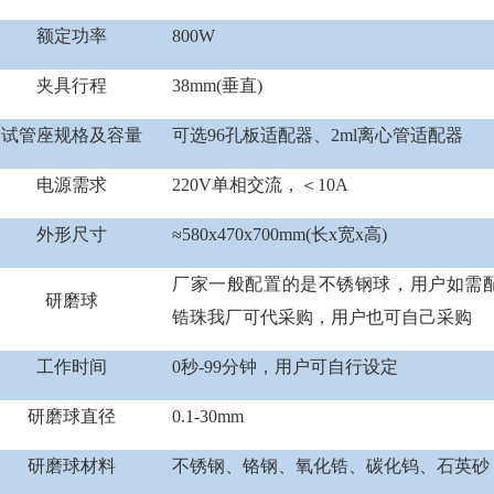
额定功率
800W
夹具行程
38mm(垂直)
试管座规格及容量
可选96孔板适配器、2ml离心管适配器
电源需求
220V单相交流，＜10A
外形尺寸
≈580x470x700mm(长x宽x高)
厂家一般配置的是不锈钢球，用户如需
研磨球
锆珠我厂可代采购，用户也可自己采购
工作时间
0秒-99分钟，用户可自行设定
研磨球直径
0.1-30mm
研磨球材料
不锈钢、铬钢、氧化锆、碳化钨、石英砂