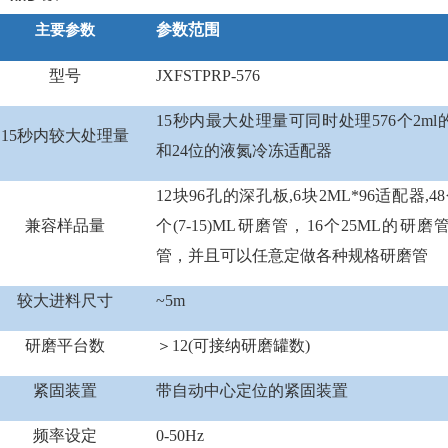
参数范围
主要参数
型号
JXFSTPRP-576
15秒内最大处理量可同时处理576个2ml
15秒内较大处理量
和24位的液氮冷冻适配器
12块96孔的深孔板,6块2ML*96适配器,4
兼容样品量
个(7-15)ML研磨管，16个25ML的研磨
管，并且可以任意定做各种规格研磨管
较大进料尺寸
~5m
研磨平台数
＞12(可接纳研磨罐数)
紧固装置
带自动中心定位的紧固装置
频率设定
0-50Hz