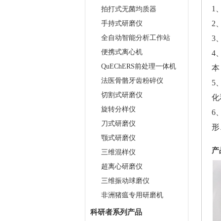
1
拍打式无菌均质器
2
手持式研磨仪
全自动智能分析工作站
3
便携式离心机
4
QuEChERS前处理一体机
本
法医骨骼牙齿粉碎仪
5
切割式研磨仪
化
旋转分样仪
6
刀式研磨仪
形
颚式研磨仪
产
三维混样仪
超离心研磨仪
三维振动球磨仪
非洲猪瘟专用研磨机
科研者系列产品