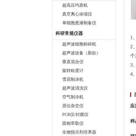
超高压均质机
真空离心浓缩仪
单细胞悬液制备仪
科研常规仪器
1
超声波细胞粉碎机
2
超声波设备（新款）
个
垂直混合仪
3
旋转粘度计
4
雪花制冰机
超声波清洗仪
空气制冷机
原位杂交仪
应
PCR仪/封膜仪
样
固相萃取仪
生物指示剂培养器