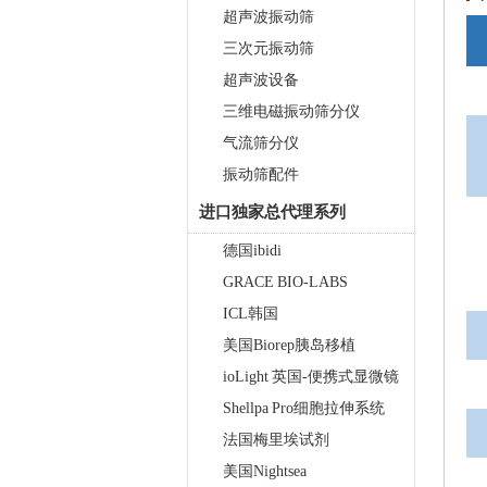
超声波振动筛
触屏款真空离心浓缩仪 JX-
三次元振动筛
ZLN-AL
超声波设备
三维电磁振动筛分仪
气流筛分仪
振动筛配件
进口独家总代理系列
德国ibidi
真空离心浓缩仪(溶剂蒸发工作
GRACE BIO-LABS
站) JX-ZLN-BN
ICL韩国
美国Biorep胰岛移植
ioLight 英国-便携式显微镜
Shellpa Pro细胞拉伸系统
法国梅里埃试剂
美国Nightsea