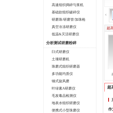
高速组织捣碎匀浆机
基础款组织破碎仪
<
研磨珠/研磨管/加珠枪
真空冷冻研磨仪
超高
低温&灭活研磨仪
分析测试研磨粉碎
臼式研磨仪
土壤研磨机
珠磨式组织研磨器
多功能均质仪
锤式旋风磨
超
叶绿素A研磨仪
毛发毒品检测仪
地表水组织研磨仪
作
便携式小型珠磨仪