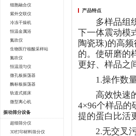
细胞融合仪
产品特点
紫外交联仪
多样品组织研磨机
冷冻干燥机
下一体震动模
恒温金属浴
氮吹仪
陶瓷珠)的高
生物医疗核酸采样站
的。使研磨的
氮吹仪
更好、样品之
恒温混匀仪
微孔板振荡器
1.操作数量
酶标板振荡器
高效快速的工作
轨道式摇床
微型离心机
4×96个样品
振动筛分设备
提的蛋白比活
超细筛分仪
2.无交叉
3D打印材料筛分仪