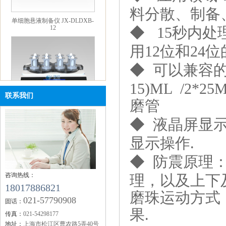
12
料分散、制备
◆ 15秒内
用12位和24
◆ 可以兼容的样品本
15)ML /2
联系我们
磨管
单细胞悬液制备仪 JX-DLDXB-
8
◆ 液晶屏显
显示操作.
◆ 防震原理：德
咨询热线：
理，以及上下
18017886821
磨珠运动方式
021-57790908
固话：
果.
便携式研磨仪 JXMF-06
传真：
021-54298177
地址：
上海市松江区曹农路5弄40号