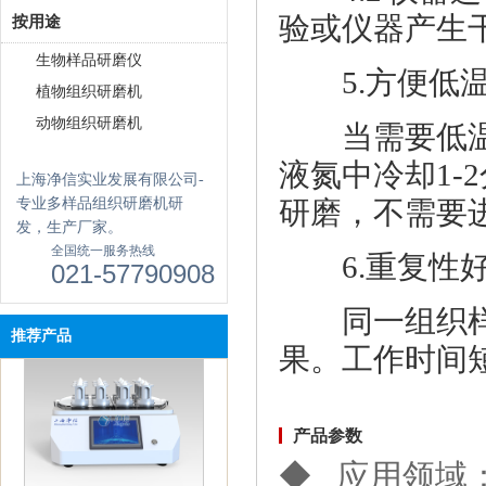
触屏款真空离心浓缩仪 JX-
验或仪器产生
按用途
ZLN-AL
生物样品研磨仪
5.方便低温
植物组织研磨机
动物组织研磨机
当需要低温研
液氮中冷却1-
上海净信实业发展有限公司-
专业多样品组织研磨机研
研磨，不需要
发，生产厂家。
真空离心浓缩仪(溶剂蒸发工作
全国统一服务热线
站) JX-ZLN-BN
6.重复性
021-57790908
同一组织样本
推荐产品
果。工作时间
产品参数
◆ 应用领域
单细胞悬液制备仪 JX-DLDXB-