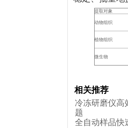
提取对象
动物组织
真空离心浓缩仪(溶剂蒸发工作
站) JX-ZLN-BN
植物组织
微生物
单细胞悬液制备仪 JX-DLDXB-
相关推荐
12
冷冻研磨仪高
题
全自动样品快