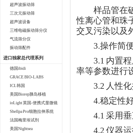
超声波振动筛
样品管在破碎
三次元振动筛
性离心管和珠
超声波设备
交叉污染以及
三维电磁振动筛分仪
气流筛分仪
3.操作简
振动筛配件
进口独家总代理系列
3.1 内置
德国ibidi
率等参数进行设
GRACE BIO-LABS
3.2 人性
ICL韩国
美国Biorep胰岛移植
4.稳定性
ioLight 英国-便携式显微镜
Shellpa Pro细胞拉伸系统
4.1 采用
法国梅里埃试剂
4.2 仪器运
美国Nightsea