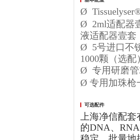
Ø Tissuely
Ø 2ml适配器
液适配器壹套
小型三维研磨仪 JXPM-24
Ø 5号进口不
1000颗（选
Ø 专用研磨管
Ø 专用加珠
触屏款真空离心浓缩仪 JX-
ZLN-AL
可选配件
上海净信配套
的DNA、R
稳定、批量地