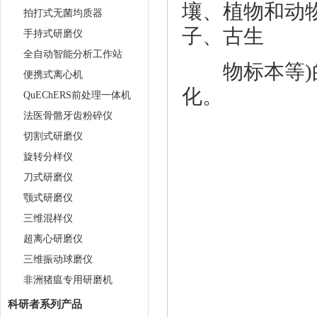
壤、植物和动
拍打式无菌均质器
子、古生
手持式研磨仪
全自动智能分析工作站
物标本等)的
便携式离心机
化。
QuEChERS前处理一体机
法医骨骼牙齿粉碎仪
切割式研磨仪
旋转分样仪
刀式研磨仪
颚式研磨仪
三维混样仪
超离心研磨仪
三维振动球磨仪
非洲猪瘟专用研磨机
科研者系列产品