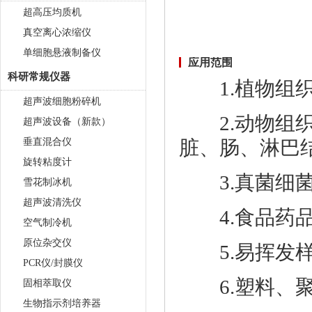
超高压均质机
真空离心浓缩仪
单细胞悬液制备仪
应用范围
科研常规仪器
1.植物组织
超声波细胞粉碎机
2.动物组织
超声波设备（新款）
垂直混合仪
脏、肠、淋巴
旋转粘度计
3.真菌细菌
雪花制冰机
超声波清洗仪
4.食品药品
空气制冷机
原位杂交仪
5.易挥发样
PCR仪/封膜仪
6.塑料、聚
固相萃取仪
生物指示剂培养器