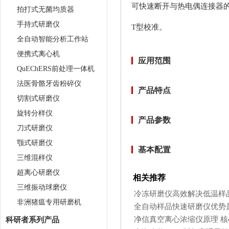
可快速断开与热电偶连接器
拍打式无菌均质器
手持式研磨仪
T型校准。
全自动智能分析工作站
便携式离心机
应用范围
QuEChERS前处理一体机
法医骨骼牙齿粉碎仪
产品特点
切割式研磨仪
旋转分样仪
产品参数
刀式研磨仪
颚式研磨仪
基本配置
三维混样仪
超离心研磨仪
相关推荐
三维振动球磨仪
冷冻研磨仪高效解决低温样
非洲猪瘟专用研磨机
全自动样品快速研磨仪优势
净信真空离心浓缩仪原理 
科研者系列产品