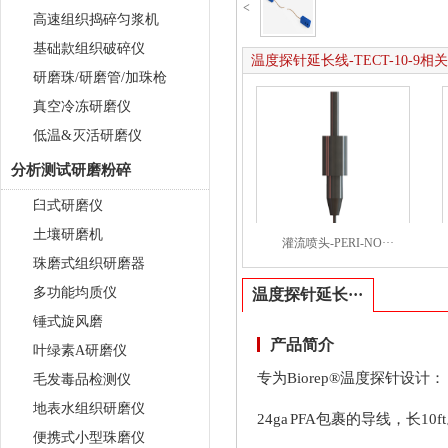
<
高速组织捣碎匀浆机
基础款组织破碎仪
温度探针延长线-TECT-10-9相
研磨珠/研磨管/加珠枪
真空冷冻研磨仪
低温&灭活研磨仪
分析测试研磨粉碎
臼式研磨仪
土壤研磨机
灌流喷头-PERI-NO···
珠磨式组织研磨器
多功能均质仪
温度探针延长···
锤式旋风磨
产品简介
叶绿素A研磨仪
专为Biorep®温度探针设计：
毛发毒品检测仪
地表水组织研磨仪
24ga PFA包裹的导线，长10f
便携式小型珠磨仪