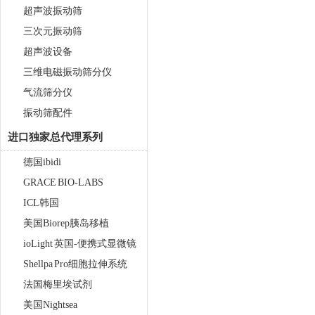
超声波振动筛
三次元振动筛
超声波设备
三维电磁振动筛分仪
气流筛分仪
振动筛配件
单细胞悬液制备仪 JX-DLDXB-
8
进口独家总代理系列
德国ibidi
GRACE BIO-LABS
ICL韩国
美国Biorep胰岛移植
ioLight 英国-便携式显微镜
Shellpa Pro细胞拉伸系统
便携式研磨仪 JXMF-06
法国梅里埃试剂
美国Nightsea