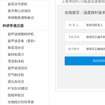
上海净信PLUS版超高通量
超高压均质机
真空离心浓缩仪
在线留言：温度探针延长线-
单细胞悬液制备仪
联 系 人
科研常规仪器
超声波细胞粉碎机
手机号码
超声波设备（新款）
垂直混合仪
电子邮件
旋转粘度计
雪花制冰机
超声波清洗仪
空气制冷机
原位杂交仪
PCR仪/封膜仪
固相萃取仪
触屏款真空离心浓缩仪 JX-
生物指示剂培养器
ZLN-AL