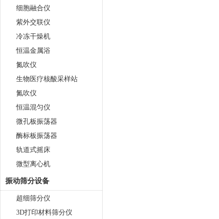
细胞融合仪
紫外交联仪
冷冻干燥机
恒温金属浴
氮吹仪
生物医疗核酸采样站
氮吹仪
真空离心浓缩仪(溶剂蒸发工作
站) JX-ZLN-BN
恒温混匀仪
微孔板振荡器
酶标板振荡器
轨道式摇床
微型离心机
振动筛分设备
超细筛分仪
单细胞悬液制备仪 JX-DLDXB-
12
3D打印材料筛分仪