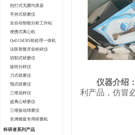
拍打式无菌均质器
手持式研磨仪
全自动智能分析工作站
便携式离心机
QuEChERS前处理一体机
法医骨骼牙齿粉碎仪
切割式研磨仪
旋转分样仪
刀式研磨仪
仪器介绍
颚式研磨仪
利产品，仿冒必究！
三维混样仪
超离心研磨仪
三维振动球磨仪
非洲猪瘟专用研磨机
科研者系列产品