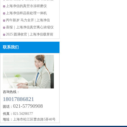
率
么选?上海净信这款解锁高效研磨
上海净信的真空冷冻研磨仪
新体验
JXCL-ZK更适合研磨胶原蛋白？
上海净信样品前处理一体机
JXYQ-5实验室多功能样本处理设
丙午新岁 马力全开 | 上海净信
备
2026春节放假通知
喜报｜上海净信真空离心浓缩仪
市占 13.75% 稳居全国第二
2025 圆满收官 | 上海净信载誉前
行，以技术创新谱写国产仪器硬
联系我们
实力
咨询热线：
18017886821
021-57790908
固话：
传真：
021-54298177
地址：
上海市松江区曹农路5弄40号