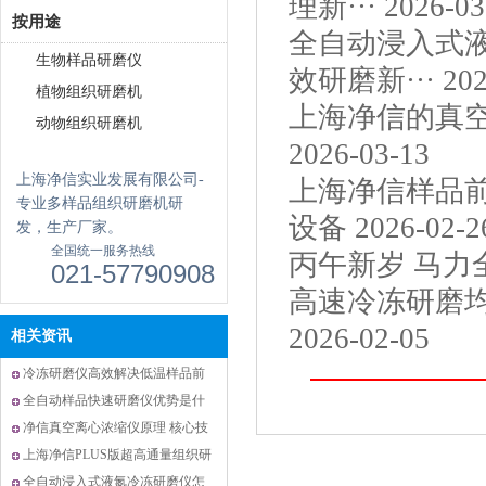
理新···
2026-03
按用途
全自动浸入式
生物样品研磨仪
效研磨新···
202
植物组织研磨机
上海净信的真空
动物组织研磨机
2026-03-13
上海净信实业发展有限公司-
上海净信样品前
专业多样品组织研磨机研
设备
2026-02-2
发，生产厂家。
全国统一服务热线
丙午新岁 马力全
021-57790908
高速冷冻研磨
2026-02-05
相关资讯
冷冻研磨仪高效解决低温样品前
处理中样品活性被破坏难题
全自动样品快速研磨仪优势是什
么？
净信真空离心浓缩仪原理 核心技
术打造高效样品浓缩解决方案
上海净信PLUS版超高通量组织研
磨仪|解锁大通量样品前处理新效
全自动浸入式液氮冷冻研磨仪怎