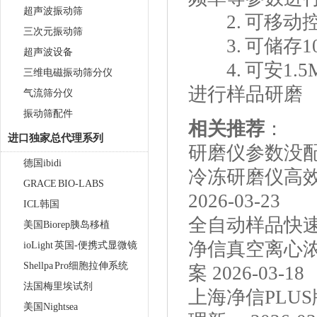
超声波振动筛
2. 可移
三次元振动筛
3. 可储存
超声波设备
4. 可安1.5ML
三维电磁振动筛分仪
进行样品研磨
气流筛分仪
振动筛配件
相关推荐
：
进口独家总代理系列
研磨仪参数没
德国ibidi
冷冻研磨仪高
GRACE BIO-LABS
2026-03-23
ICL韩国
全自动样品快
美国Biorep胰岛移植
净信真空离心
ioLight 英国-便携式显微镜
Shellpa Pro细胞拉伸系统
案
2026-03-18
法国梅里埃试剂
上海净信PLU
美国Nightsea