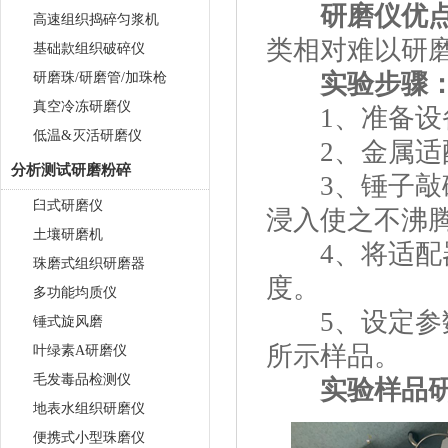
研磨仪优点
高速组织捣碎匀浆机
类相对难以研
基础款组织破碎仪
实验步骤
研磨珠/研磨管/加珠枪
真空冷冻研磨仪
1、准备
低温&灭活研磨仪
2、金属适
分析测试研磨粉碎
3、锤子敲碎
臼式研磨仪
浸入使之不
土壤研磨机
4、将适配器
珠磨式组织研磨器
度。
多功能均质仪
5、设定参数
锤式旋风磨
所示样品
叶绿素A研磨仪
毛发毒品检测仪
实验样品研
地表水组织研磨仪
便携式小型珠磨仪