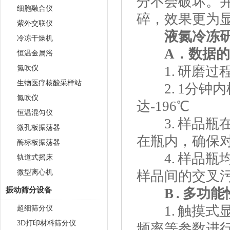
分不会破坏。
细胞融合仪
碎，效果更
紫外交联仪
液氮冷冻研
冷冻干燥机
A．数据的
恒温金属浴
1. 研磨过
氮吹仪
生物医疗核酸采样站
2. 1分钟内样
氮吹仪
达-196℃
恒温混匀仪
3. 样品瓶
微孔板振荡器
在瓶内，确保
酶标板振荡器
4. 样品瓶
轨道式摇床
微型离心机
样品间的交叉
振动筛分设备
B . 多功能
1. 触摸式
超细筛分仪
3D打印材料筛分仪
频率等参数