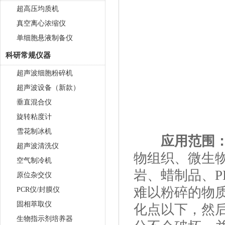
超高压均质机
真空离心浓缩仪
单细胞悬液制备仪
科研常规仪器
超声波细胞粉碎机
超声波设备（新款）
垂直混合仪
旋转粘度计
雪花制冰机
应用范围
超声波清洗仪
物组织、微生
空气制冷机
岩、蜡制品、P
原位杂交仪
难以粉碎的物
PCR仪/封膜仪
固相萃取仪
化点以下，然
生物指示剂培养器