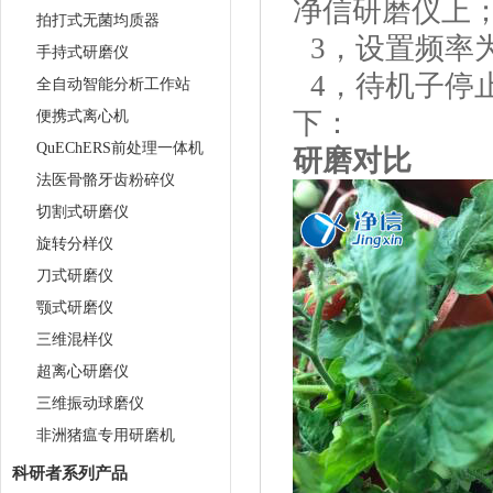
净信研磨仪上
拍打式无菌均质器
3，设置频率为
手持式研磨仪
4，待机子停
全自动智能分析工作站
下：
便携式离心机
QuEChERS前处理一体机
研磨对比
法医骨骼牙齿粉碎仪
切割式研磨仪
旋转分样仪
刀式研磨仪
颚式研磨仪
三维混样仪
超离心研磨仪
三维振动球磨仪
非洲猪瘟专用研磨机
科研者系列产品