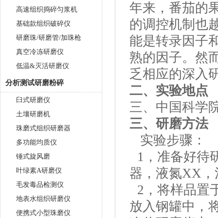
年来，番茄的
高速组织捣碎匀浆机
的调控机制也越
基础款组织破碎仪
能是转录因子
研磨珠/研磨管/加珠枪
真空冷冻研磨仪
熟的因子。然
低温&灭活研磨仪
乏相应的深入
分析测试研磨粉碎
二、
实验地点
臼式研磨仪
三、中国科学
土壤研磨机
三、研磨方法
珠磨式组织研磨器
实验步骤：
多功能均质仪
1，准备好待研
锤式旋风磨
器，液氮XX，
叶绿素A研磨仪
毛发毒品检测仪
2，将样品置于
地表水组织研磨仪
放入钢罐中，
便携式小型珠磨仪