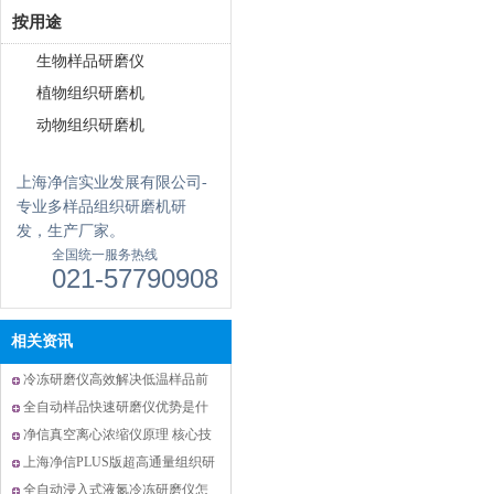
按用途
生物样品研磨仪
植物组织研磨机
动物组织研磨机
上海净信实业发展有限公司-
专业多样品组织研磨机研
发，生产厂家。
全国统一服务热线
021-57790908
相关资讯
冷冻研磨仪高效解决低温样品前
处理中样品活性被破坏难题
全自动样品快速研磨仪优势是什
么？
净信真空离心浓缩仪原理 核心技
术打造高效样品浓缩解决方案
上海净信PLUS版超高通量组织研
磨仪|解锁大通量样品前处理新效
全自动浸入式液氮冷冻研磨仪怎