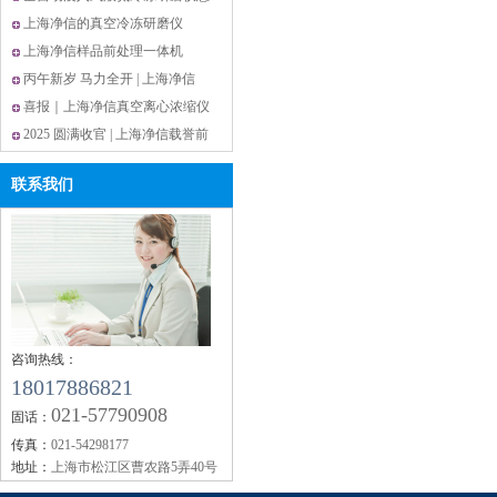
率
么选?上海净信这款解锁高效研磨
上海净信的真空冷冻研磨仪
新体验
JXCL-ZK更适合研磨胶原蛋白？
上海净信样品前处理一体机
JXYQ-5实验室多功能样本处理设
丙午新岁 马力全开 | 上海净信
备
2026春节放假通知
喜报｜上海净信真空离心浓缩仪
市占 13.75% 稳居全国第二
2025 圆满收官 | 上海净信载誉前
行，以技术创新谱写国产仪器硬
联系我们
实力
咨询热线：
18017886821
021-57790908
固话：
传真：
021-54298177
地址：
上海市松江区曹农路5弄40号