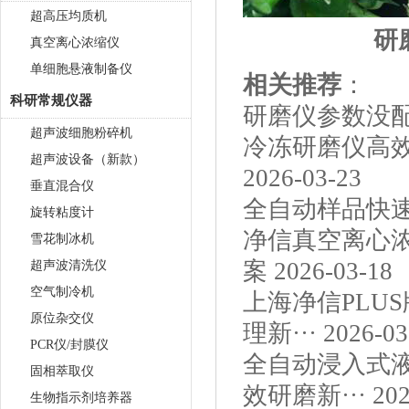
超高压均质机
真空离心浓缩仪
单细胞悬液制备仪
相关推荐
：
科研常规仪器
研磨仪参数没
超声波细胞粉碎机
冷冻研磨仪高
超声波设备（新款）
2026-03-23
垂直混合仪
全自动样品快
旋转粘度计
净信真空离心
雪花制冰机
案
2026-03-18
超声波清洗仪
空气制冷机
上海净信PLU
原位杂交仪
理新···
2026-03
PCR仪/封膜仪
全自动浸入式
固相萃取仪
效研磨新···
202
生物指示剂培养器