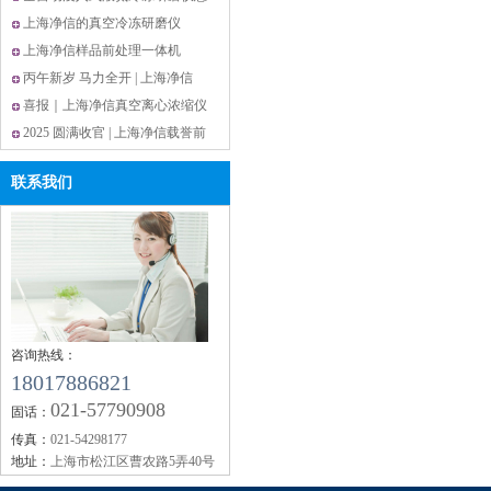
率
么选?上海净信这款解锁高效研磨
上海净信的真空冷冻研磨仪
新体验
JXCL-ZK更适合研磨胶原蛋白？
上海净信样品前处理一体机
JXYQ-5实验室多功能样本处理设
丙午新岁 马力全开 | 上海净信
备
2026春节放假通知
喜报｜上海净信真空离心浓缩仪
市占 13.75% 稳居全国第二
2025 圆满收官 | 上海净信载誉前
行，以技术创新谱写国产仪器硬
联系我们
实力
咨询热线：
18017886821
021-57790908
固话：
传真：
021-54298177
地址：
上海市松江区曹农路5弄40号