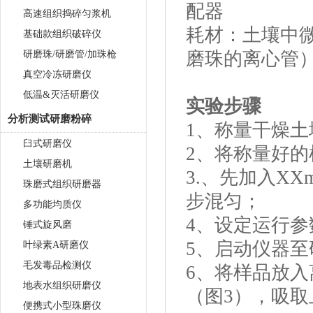
配器
高速组织捣碎匀浆机
耗材：土壤中
基础款组织破碎仪
磨珠的离心管
研磨珠/研磨管/加珠枪
真空冷冻研磨仪
低温&灭活研磨仪
实验步骤
分析测试研磨粉碎
1、称量干燥土
臼式研磨仪
2、将称量好的
土壤研磨机
3.、先加入X
珠磨式组织研磨器
步混匀；
多功能均质仪
4、设定运行参
锤式旋风磨
5、启动仪器
叶绿素A研磨仪
毛发毒品检测仪
6、将样品放入
地表水组织研磨仪
（图3），吸
便携式小型珠磨仪