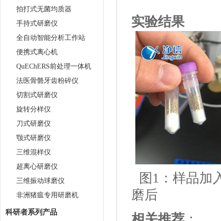
拍打式无菌均质器
实验结果
手持式研磨仪
全自动智能分析工作站
便携式离心机
QuEChERS前处理一体机
法医骨骼牙齿粉碎仪
切割式研磨仪
旋转分样仪
刀式研磨仪
颚式研磨仪
三维混样仪
超离心研磨仪
图1：样
三维振动球磨仪
磨后 图3
非洲猪瘟专用研磨机
科研者系列产品
相关推荐
：