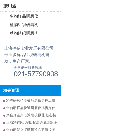
按用途
生物样品研磨仪
植物组织研磨机
动物组织研磨机
上海净信实业发展有限公司-
专业多样品组织研磨机研
发，生产厂家。
全国统一服务热线
021-57790908
相关资讯
冷冻研磨仪高效解决低温样品前
处理中样品活性被破坏难题
全自动样品快速研磨仪优势是什
么？
净信真空离心浓缩仪原理 核心技
术打造高效样品浓缩解决方案
上海净信PLUS版超高通量组织研
磨仪|解锁大通量样品前处理新效
全自动浸入式液氮冷冻研磨仪怎