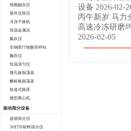
细胞融合仪
设备
2026-02-2
紫外交联仪
丙午新岁 马力全
冷冻干燥机
高速冷冻研磨
恒温金属浴
2026-02-05
氮吹仪
生物医疗核酸采样站
氮吹仪
恒温混匀仪
微孔板振荡器
酶标板振荡器
轨道式摇床
微型离心机
振动筛分设备
超细筛分仪
3D打印材料筛分仪