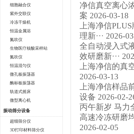
净信真空离心
细胞融合仪
案
2026-03-18
紫外交联仪
冷冻干燥机
上海净信PLU
恒温金属浴
理新···
2026-03
氮吹仪
全自动浸入式
生物医疗核酸采样站
效研磨新···
202
氮吹仪
上海净信的真空
恒温混匀仪
微孔板振荡器
2026-03-13
酶标板振荡器
上海净信样品前
轨道式摇床
设备
2026-02-2
微型离心机
丙午新岁 马力全
振动筛分设备
高速冷冻研磨
超细筛分仪
2026-02-05
3D打印材料筛分仪