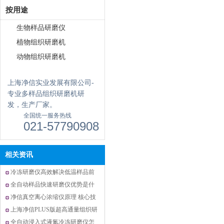
按用途
生物样品研磨仪
植物组织研磨机
动物组织研磨机
上海净信实业发展有限公司-
专业多样品组织研磨机研
发，生产厂家。
全国统一服务热线
021-57790908
相关资讯
冷冻研磨仪高效解决低温样品前
处理中样品活性被破坏难题
全自动样品快速研磨仪优势是什
么？
净信真空离心浓缩仪原理 核心技
术打造高效样品浓缩解决方案
上海净信PLUS版超高通量组织研
磨仪|解锁大通量样品前处理新效
全自动浸入式液氮冷冻研磨仪怎