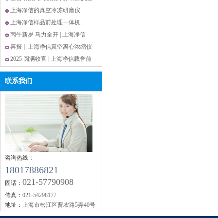
率
么选?上海净信这款解锁高效研磨
上海净信的真空冷冻研磨仪
新体验
JXCL-ZK更适合研磨胶原蛋白？
上海净信样品前处理一体机
JXYQ-5实验室多功能样本处理设
丙午新岁 马力全开 | 上海净信
备
2026春节放假通知
喜报｜上海净信真空离心浓缩仪
市占 13.75% 稳居全国第二
2025 圆满收官 | 上海净信载誉前
行，以技术创新谱写国产仪器硬
联系我们
实力
咨询热线：
18017886821
021-57790908
固话：
传真：
021-54298177
地址：
上海市松江区曹农路5弄40号