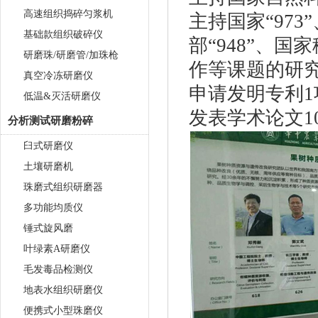
高速组织捣碎匀浆机
主持国家“973
基础款组织破碎仪
部“948”、
研磨珠/研磨管/加珠枪
作等课题的研
真空冷冻研磨仪
申请发明专利
低温&灭活研磨仪
发表学术论文1
分析测试研磨粉碎
臼式研磨仪
土壤研磨机
珠磨式组织研磨器
多功能均质仪
锤式旋风磨
叶绿素A研磨仪
毛发毒品检测仪
地表水组织研磨仪
便携式小型珠磨仪