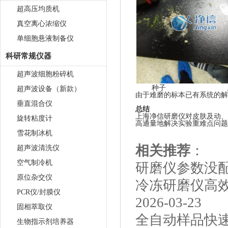
超高压均质机
真空离心浓缩仪
单细胞悬液制备仪
科研常规仪器
超声波细胞粉碎机
超声波设备（新款）
由于难磨的标本已有系统的解
垂直混合仪
上海净信研磨仪对皮肤及动、
旋转粘度计
高通量地解决实验重难点问题
雪花制冰机
相关推荐
：
超声波清洗仪
空气制冷机
研磨仪参数没
原位杂交仪
冷冻研磨仪高
PCR仪/封膜仪
2026-03-23
固相萃取仪
全自动样品快
生物指示剂培养器