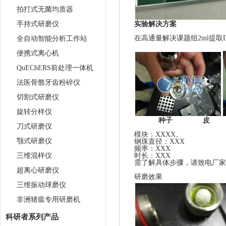
拍打式无菌均质器
手持式研磨仪
实验解决方案
在高通量解决课题组2ml提
全自动智能分析工作站
便携式离心机
QuEChERS前处理一体机
法医骨骼牙齿粉碎仪
切割式研磨仪
旋转分样仪
            种子               皮        
刀式研磨仪
模块：XXXX。

颚式研磨仪
钢珠直径：XXX

频率：XXX

三维混样仪
时长：XXX

需了解具体步骤，请致电厂家

超离心研磨仪
三维振动球磨仪
非洲猪瘟专用研磨机
科研者系列产品