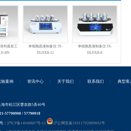
(溶剂蒸发工
单细胞悬液制备仪 JX-
单细胞悬液制备仪 JX-
LN-BN
DLDXB-12
DLDXB-8
实验案例
资讯中心
关于我们
联系我们
典型客
海市松江区曹农路5弄40号
21-57790908 / 57790918
案号：
沪ICP备14048887号-12
沪公网安备31011702889602号