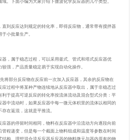
领域。下面小编为大家介绍下微波化学反应器的几个类型。
，直到反应达到规定的转化率，即得反应物，通常带有搅拌器
用于小批量生产。
应器，属于稳态过程，可以采用釜式、管式和塔式反应器优
力较强，产品质量稳定易于实现自动化操作。
预先将部分反应物在反应前一次加入反应器，其余的反应物在
反应过程中将某种产物连续地从反应器中取出，属于非稳态过
有利于提高可逆反应的转化率按流体流动及混合型式分类：平
应器中流动时，如果反应器中每一微元体积里的流体以相同的
不存在返混，这就是平推流。
反应器的停留时间相同，物料在反应器中沿流动方向逐段向前
沿管程递变，但是每一个截面上物料组成和温度等参数在时间
式结构。理想混合流反应器反应器的物料微元与器内原有的物