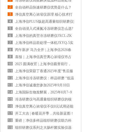
冷冻研磨仪高效解决低温样品前处理
中样品活性被破坏难题
全自动样品快速研磨仪优势是什么？
净信真空离心浓缩仪原理 核心技术打
造高效样品浓缩解决方案
上海净信PLUS版超高通量组织研磨仪|
解锁大通量样品前处理新效率
全自动浸入式液氮冷冻研磨仪怎么选?
上海净信这款解锁高效研磨新体验
上海净信的真空冷冻研磨仪JXCL-ZK
更适合研磨胶原蛋白？
上海净信样品前处理一体机JXYQ-5实
验室多功能样本处理设备
丙午新岁 马力全开 | 上海净信2026春
节放假通知
喜报｜上海净信真空离心浓缩仪市占
13.75% 稳居全国第二
2025 圆满收官 | 上海净信载誉前行，
以技术创新谱写国产仪器硬实力
上海净信荣获丁香通2025年度“售后服
务十佳品牌奖”以服务铸就信赖！
上海净信冷冻研磨仪：样品研磨 “低温
守护”，保障分析物完整性
上海净信诚邀您参加2025年9月10日
~12日，第二十一届北京分析测试学术
上海国际生物发酵展，2025年8月7~9
报告会暨展览会
日上海净信诚邀您的莅临！
冷冻研磨仪与高通量组织研磨仪的核
心差异对比
净信真空离心浓缩仪不仅0元试用还能
领300元现金大奖？
开工大吉 | 春暖花开季，共绘新蓝图！
重磅｜净信多样品组织研磨仪助力科
学家获得2024年度中国生命科学十大
组织研磨仪系列之大肠杆菌实验仪器