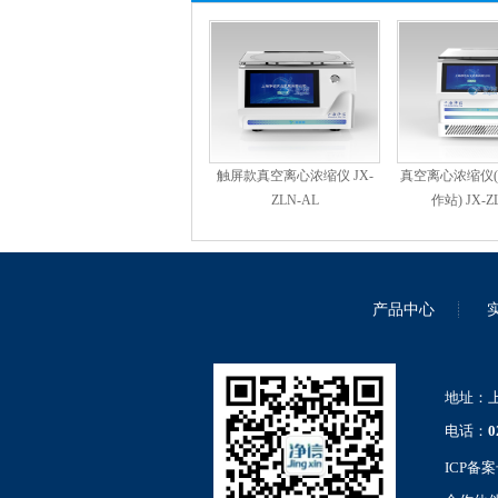
触屏款真空离心浓缩仪 JX-
真空离心浓缩仪
ZLN-AL
作站) JX-Z
产品中心
地址：上
电话：
0
ICP备