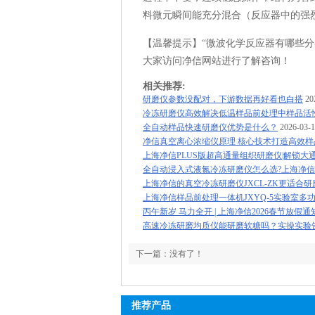
料微元瞬间能充分混合（反应器中的强
【温馨提示】“微波化学反应器有哪些分
大家访问净信网站进行了解咨询！
相关推荐:
研磨仪参数没配对，下游数据再好看也白搭
20
冷冻研磨仪高效解决低温样品前处理中样品活
全自动样品快速研磨仪优势是什么？
2026-03-
净信真空离心浓缩仪原理 核心技术打造高效
上海净信PLUS版超高通量组织研磨仪|解锁大
全自动浸入式液氮冷冻研磨仪怎么选?上海净
上海净信的真空冷冻研磨仪JXCL-ZK更适合
上海净信样品前处理一体机JXYQ-5实验室多
丙午新岁 马力全开 | 上海净信2026春节放假通
高速冷冻研磨均质仪能研磨软糖吗？实操实验
下一篇：没有了！
推荐产品