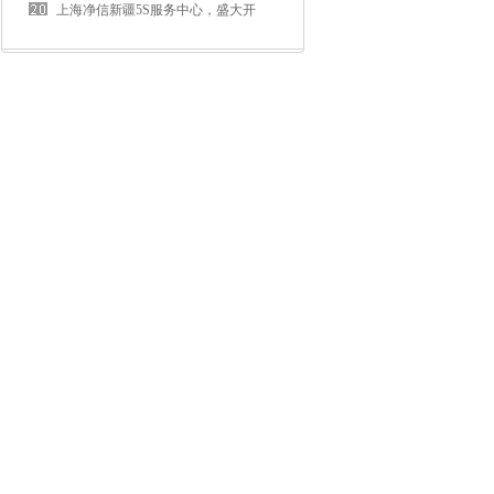
进展”
选型指南
上海净信新疆5S服务中心，盛大开
业！！