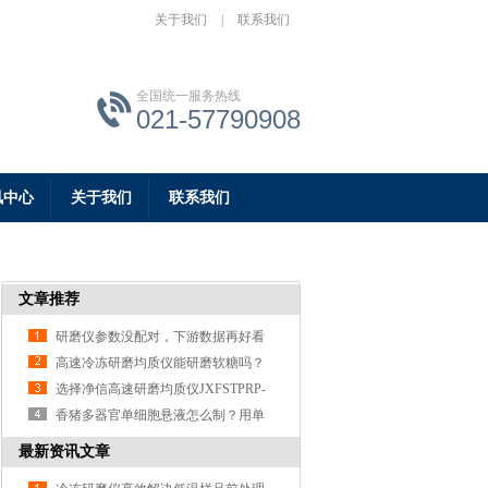
关于我们
|
联系我们
全国统一服务热线
021-57790908
讯中心
关于我们
联系我们
文章推荐
研磨仪参数没配对，下游数据再好看
也白搭
高速冷冻研磨均质仪能研磨软糖吗？
实操实验告诉你答案
选择净信高速研磨均质仪JXFSTPRP-
192的理由之玉米种子研磨实验分享
香猪多器官单细胞悬液怎么制？用单
细胞悬液制备仪
最新资讯文章