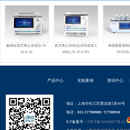
触屏款真空离心浓缩仪 JX-
真空离心浓缩仪(溶剂蒸发工
单细胞悬液制备
ZLN-AL
作站) JX-ZLN-BN
DLDXB-
产品中心
实验案例
资讯中心
地址：上海市松江区曹农路5弄40号
电话：
021-57790908 / 57790918
ICP备案号：
沪ICP备14048887号-12