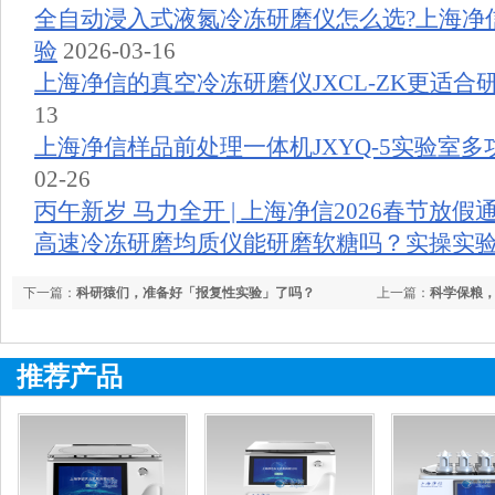
全自动浸入式液氮冷冻研磨仪怎么选?上海净
验
2026-03-16
上海净信的真空冷冻研磨仪JXCL-ZK更适合
13
上海净信样品前处理一体机JXYQ-5实验室
02-26
丙午新岁 马力全开 | 上海净信2026春节放假
高速冷冻研磨均质仪能研磨软糖吗？实操实
下一篇：
科研猿们，准备好「报复性实验」了吗？
上一篇：
科学保粮
推荐产品