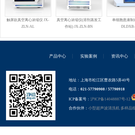
触屏款真空离心浓缩仪 JX-
真空离心浓缩仪(溶剂蒸发工
单细胞悬液制备
ZLN-AL
作站) JX-ZLN-BN
DLDXB-
产品中心
实验案例
资讯中心
地址：上海市松江区曹农路5弄40号
电话：
021-57790908 / 57790918
ICP备案号：
沪ICP备14048887号-12
合作伙伴：
小型超声波清洗机
多样品