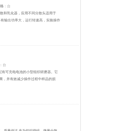
格
：台
均质、分散和乳化器，应用不同分散头适用于
湛，具有输出功率大，运行转速高，实验操作
：台
的配有可充电电池的小型组织研磨器。它
效果，并有效减少操作过程中样品的损
E认证，质量保证.专为组织捣碎、微量分散