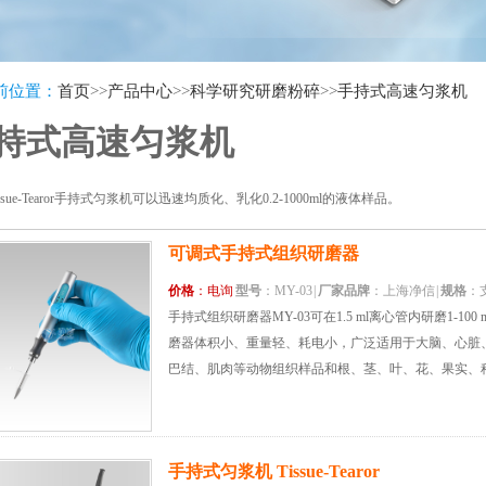
前位置：
首页
>>
产品中心
>>
科学研究研磨粉碎
>>
手持式高速匀浆机
持式高速匀浆机
issue-Tearor手持式匀浆机可以迅速均质化、乳化0.2-1000ml的液体样品。
可调式手持式组织研磨器
价格
：电询
型号
：MY-03
|
厂家品牌
：上海净信
|
规格
：
手持式组织研磨器MY-03可在1.5 ml离心管内研磨1-1
磨器体积小、重量轻、耗电小，广泛适用于大脑、心脏
巴结、肌肉等动物组织样品和根、茎、叶、花、果实、
浆。...
手持式匀浆机 Tissue-Tearor