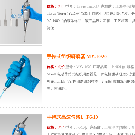
价格
：询价
型号
：Tissue-Tearor
|
厂家品牌
：上海净信
|
规
Tissue-Tearor为我公司新款手持式小型快速组织
0.5-1000ml的液体样品，该产品设计新颖，工艺精
简便...
手持式组织研磨器 MY-10/20
价格
：询价
型号
：MY-10/20
|
厂家品牌
：上海净信
|
规格
MY-10电动手持式组织研磨器是一种电机驱动研磨头
可在1.5ml离心管内研磨组织样本，起到研磨和混匀的
失。该研磨...
手持式高速匀浆机 F6/10
价格
：询价
型号
：F6/10
|
厂家品牌
：上海净信
|
规格
：台
手持式高速匀浆机 F6/10通过ISO9001认证，通过C