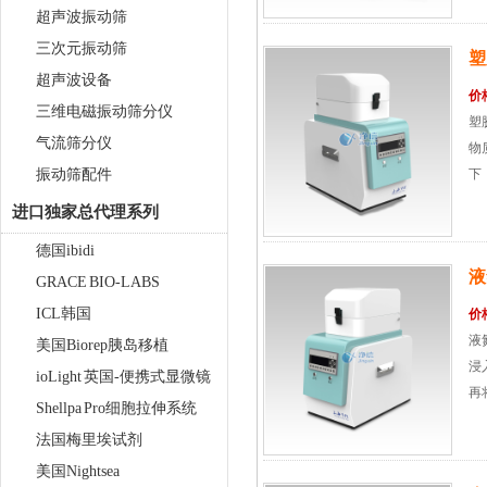
超声波振动筛
三次元振动筛
塑
超声波设备
价
三维电磁振动筛分仪
塑
气流筛分仪
物
振动筛配件
下
质
进口独家总代理系列
德国ibidi
液
GRACE BIO-LABS
ICL韩国
价
液
美国Biorep胰岛移植
浸
ioLight 英国-便携式显微镜
再
Shellpa Pro细胞拉伸系统
法国梅里埃试剂
美国Nightsea