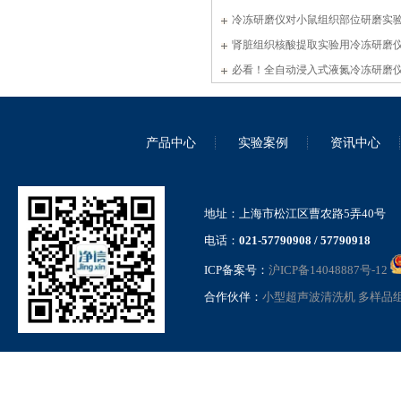
分享
冷冻研磨仪对小鼠组织部位研磨实
肾脏组织核酸提取实验用冷冻研磨
意的效果?
必看！全自动浸入式液氮冷冻研磨
脏提取DNA实操指南
产品中心
实验案例
资讯中心
高压纳米均质机气动加压款
GSL-15QD
地址：上海市松江区曹农路5弄40号
电话：
021-57790908 / 57790918
ICP备案号：
沪ICP备14048887号-12
合作伙伴：
小型超声波清洗机
多样品
超高通量组织研磨仪
JXFSTPRP-1152PLUS