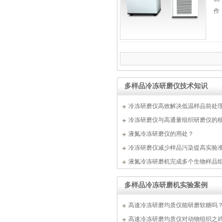
单细胞悬液制备仪 JX-DLDXB-
8
作
多样品冷冻研磨仪技术知识
冷冻研磨仪高效解决低温样品前处
便携式研磨仪 JXMF-06
坏难题
冷冻研磨仪与高通量组织研磨仪的
液氮冷冻研磨仪的用处？
冷冻研磨仪减少样品污染提高实验
液氮冷冻研磨机完成多个生物样品
多样品冷冻研磨机实验案例
高速冷冻研磨均质仪能研磨软糖吗
高压均质机 GSL-1.5Pro
答案
高速冷冻研磨均质仪对动物组织之