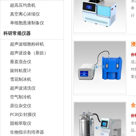
冷
超高压均质机
率
真空离心浓缩仪
计
单细胞悬液制备仪
适配
科研常规仪器
浸
超声波细胞粉碎机
超声波设备（新款）
价
垂直混合仪
浸
对
旋转粘度计
复
雪花制冰机
超声波清洗仪
空气制冷机
全
原位杂交仪
PCR仪/封膜仪
价
全
固相萃取仪
品
生物指示剂培养器