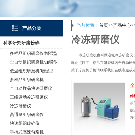
当前位置：
首页
>>
产品中心
>
产品分类
冷冻研磨仪
科学研究研磨粉碎
多样品组织研磨仪/增强型
冷冻研磨机也叫做液氮冷冻研磨仪
全自动组织研磨机/加强型
脆化点以下，然后在研磨机内全自动研
关于冷冻机价格请联系我们在线客服或
低温组织研磨机/增强型
多样品组织研磨机
全
全自动样品快速研磨仪
价
三维运动冷冻研磨仪
净
冷冻研磨仪
低
高通量组织研磨仪
方
快速组织破碎仪
材
手持式高速匀浆机