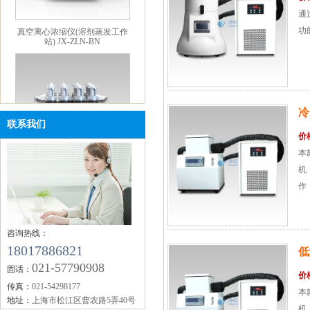
通
真空离心浓缩仪(溶剂蒸发工作
站) JX-ZLN-BN
功
冷
联系我们
价
本
单细胞悬液制备仪 JX-DLDXB-
机
12
作，
咨询热线：
18017886821
低
021-57790908
固话：
价
传真：
021-54298177
本
地址：
上海市松江区曹农路5弄40号
机