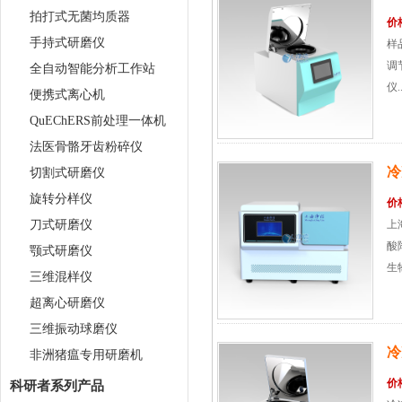
拍打式无菌均质器
价
手持式研磨仪
样
调
全自动智能分析工作站
仪..
便携式离心机
QuEChERS前处理一体机
法医骨骼牙齿粉碎仪
冷
切割式研磨仪
旋转分样仪
价
刀式研磨仪
上
酸
颚式研磨仪
生
三维混样仪
超离心研磨仪
三维振动球磨仪
冷
非洲猪瘟专用研磨机
价
科研者系列产品