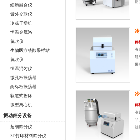
物
细胞融合仪
紫外交联仪
冷冻干燥机
冷
恒温金属浴
氮吹仪
价
液
生物医疗核酸采样站
研
氮吹仪
果
恒温混匀仪
品
微孔板振荡器
物
酶标板振荡器
冷
轨道式摇床
微型离心机
价
液
振动筛分设备
品
超细筛分仪
就
会
3D打印材料筛分仪