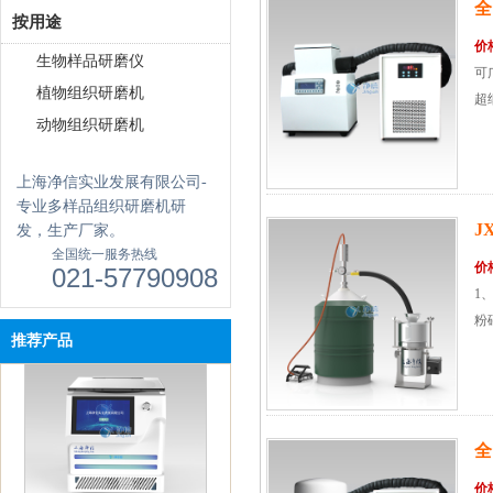
全
按用途
价
生物样品研磨仪
可
植物组织研磨机
超
动物组织研磨机
上海净信实业发展有限公司-
专业多样品组织研磨机研
J
发，生产厂家。
全国统一服务热线
价
021-57790908
触屏款真空离心浓缩仪 JX-
1
ZLN-AL
粉
推荐产品
全
价