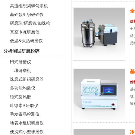
高速组织捣碎匀浆机
全
基础款组织破碎仪
价
研磨珠/研磨管/加珠枪
全
真空冷冻研磨仪
析
低温&灭活研磨仪
品
分析测试研磨粉碎
臼式研磨仪
土壤研磨机
基
珠磨式组织研磨器
价
多功能均质仪
基
域
锤式旋风磨
够
叶绿素A研磨仪
毛发毒品检测仪
地表水组织研磨仪
便携式小型珠磨仪
冷