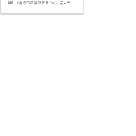
进展”
选型指南
上海净信新疆5S服务中心，盛大开
业！！