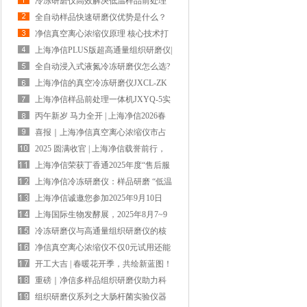
冷冻研磨仪高效解决低温样品前处理
中样品活性被破坏难题
全自动样品快速研磨仪优势是什么？
净信真空离心浓缩仪原理 核心技术打
造高效样品浓缩解决方案
上海净信PLUS版超高通量组织研磨仪|
解锁大通量样品前处理新效率
全自动浸入式液氮冷冻研磨仪怎么选?
上海净信这款解锁高效研磨新体验
上海净信的真空冷冻研磨仪JXCL-ZK
更适合研磨胶原蛋白？
上海净信样品前处理一体机JXYQ-5实
验室多功能样本处理设备
丙午新岁 马力全开 | 上海净信2026春
节放假通知
喜报｜上海净信真空离心浓缩仪市占
13.75% 稳居全国第二
2025 圆满收官 | 上海净信载誉前行，
以技术创新谱写国产仪器硬实力
上海净信荣获丁香通2025年度“售后服
务十佳品牌奖”以服务铸就信赖！
上海净信冷冻研磨仪：样品研磨 “低温
守护”，保障分析物完整性
上海净信诚邀您参加2025年9月10日
~12日，第二十一届北京分析测试学术
上海国际生物发酵展，2025年8月7~9
报告会暨展览会
日上海净信诚邀您的莅临！
冷冻研磨仪与高通量组织研磨仪的核
心差异对比
净信真空离心浓缩仪不仅0元试用还能
领300元现金大奖？
开工大吉 | 春暖花开季，共绘新蓝图！
重磅｜净信多样品组织研磨仪助力科
学家获得2024年度中国生命科学十大
组织研磨仪系列之大肠杆菌实验仪器