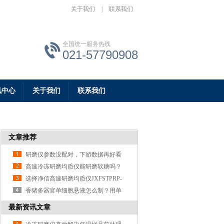
关于我们
|
联系我们
全国统一服务热线
021-57790908
讯中心
关于我们
联系我们
文章推荐
研磨仪参数没配对，下游数据再好看
也白搭
高速冷冻研磨均质仪能研磨软糖吗？
实操实验告诉你答案
选择净信高速研磨均质仪JXFSTPRP-
192的理由之玉米种子研磨实验分享
香猪多器官单细胞悬液怎么制？用单
细胞悬液制备仪
最新资讯文章