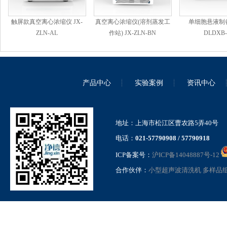
触屏款真空离心浓缩仪 JX-
真空离心浓缩仪(溶剂蒸发工
单细胞悬液制备
ZLN-AL
作站) JX-ZLN-BN
DLDXB-
产品中心
实验案例
资讯中心
地址：上海市松江区曹农路5弄40号
电话：
021-57790908 / 57790918
ICP备案号：
沪ICP备14048887号-12
合作伙伴：
小型超声波清洗机
多样品