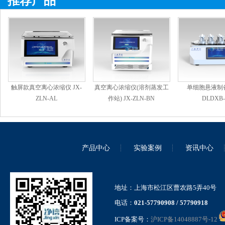
推荐产品
触屏款真空离心浓缩仪 JX-
真空离心浓缩仪(溶剂蒸发工
单细胞悬液制备
ZLN-AL
作站) JX-ZLN-BN
DLDXB-
产品中心
实验案例
资讯中心
地址：上海市松江区曹农路5弄40号
电话：
021-57790908 / 57790918
ICP备案号：
沪ICP备14048887号-12