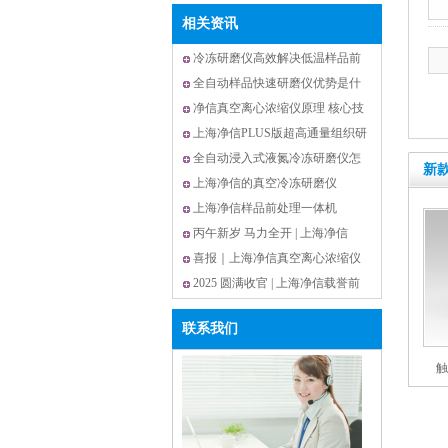
相关资讯
冷冻研磨仪高效解决低温样品前
处理中样品活性被破坏难题
全自动样品快速研磨仪优势是什
么？
净信真空离心浓缩仪原理 核心技
术打造高效样品浓缩解决方案
上海净信PLUS版超高通量组织研
磨仪|解锁大通量样品前处理新效
全自动浸入式液氮冷冻研磨仪怎
新
率
么选?上海净信这款解锁高效研磨
上海净信的真空冷冻研磨仪
新体验
JXCL-ZK更适合研磨胶原蛋白？
上海净信样品前处理一体机
JXYQ-5实验室多功能样本处理设
丙午新岁 马力全开 | 上海净信
备
2026春节放假通知
喜报｜上海净信真空离心浓缩仪
市占 13.75% 稳居全国第二
2025 圆满收官 | 上海净信载誉前
行，以技术创新谱写国产仪器硬
联系我们
实力
触