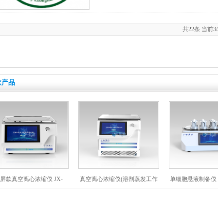
共22条 当前3
款产品
屏款真空离心浓缩仪 JX-
真空离心浓缩仪(溶剂蒸发工作
单细胞悬液制备仪 J
ZLN-AL
站) JX-ZLN-BN
12